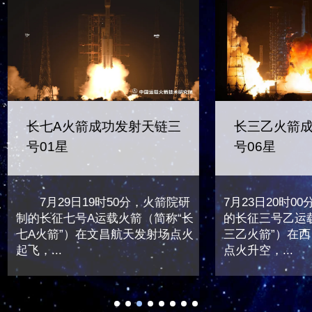
长七A火箭成功发射天链三
长三乙火箭
号01星
号06星
7月29日19时50分，火箭院研
7月23日20时0
制的长征七号A运载火箭（简称“长
的长征三号乙运
七A火箭”）在文昌航天发射场点火
三乙火箭”）在
起飞，...
点火升空，...