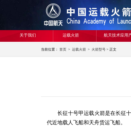
关于我们
运载火箭
航天技术应用
当前位置：
首页
>
运载火箭
>
火箭型号
> 正文
长征十号甲运载火箭是在长征
代近地载人飞船和天舟货运飞船。