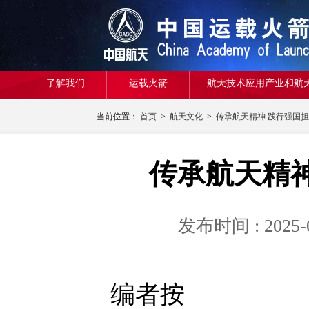
了解我们
运载火箭
航天技术应用产业和航
当前位置：
首页
>
航天文化
>
传承航天精神 践行强国
传承航天精
发布时间 : 20
编者按