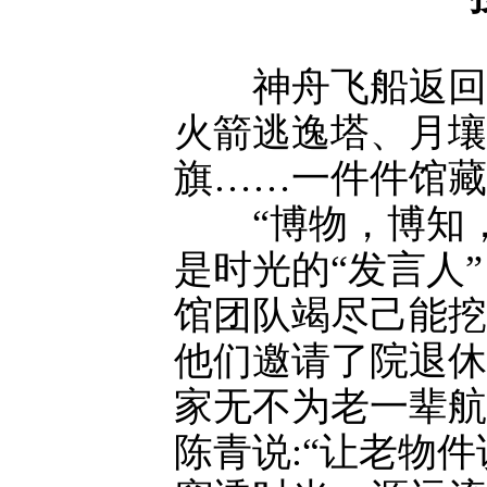
神舟飞船返回舱
火箭逃逸塔、月壤
旗……一件件馆藏
“博物，博知，
是时光的“发言人
馆团队竭尽己能挖
他们邀请了院退休
家无不为老一辈航
陈青说:“让老物