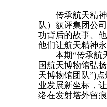
传承航天精神、
队）获评集团公司
功背后的故事、他
他们让航天精神永
本期“传承航天
国航天博物馆弘扬
天博物馆团队”)
业发展新坐标，让
络在发射塔外留痕