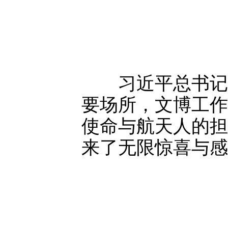
习近平总书记指
要场所，文博工作
使命与航天人的担
来了无限惊喜与感