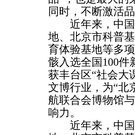
同时，不断激活品
近年来，中国航
地、北京市科普基
育体验基地等多项
骸入选全国100
获丰台区“社会大
文博行业，为“北
航联合会博物馆与
响力。
近年来，中国航