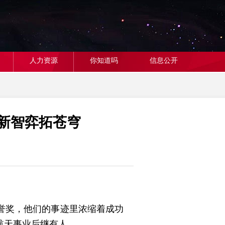
人力资源
你知道吗
信息公开
创新智弈拓苍穹
誉奖，他们的事迹里浓缩着成功
航天事业后继有人。