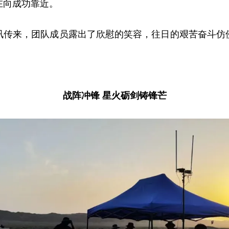
在向成功靠近。
来，团队成员露出了欣慰的笑容，往日的艰苦奋斗仿
战阵冲锋 星火砺剑铸锋芒