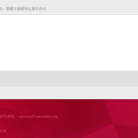
箱：caltxwzx@spacechina.com
12号