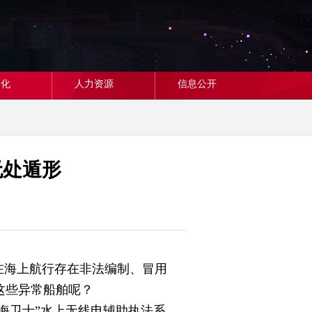
文化
人力资源
信息公开
无处遁形
在海上航行存在非法编制、冒用
这些异常船舶呢？
海卫士”水上无线电辅助执法系