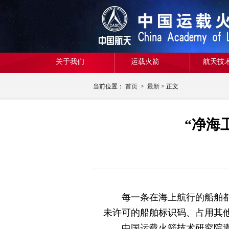
关于我们
运载火箭
航天技
当前位置：
首页
>
最新
> 正文
“净海
每一条在海上航行的船舶都有
未许可的船舶标识码、占用其
中国运载火箭技术研究院遨海