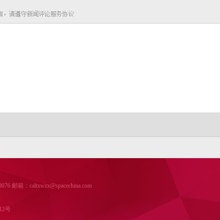
箱：caltxwzx@spacechina.com
12号