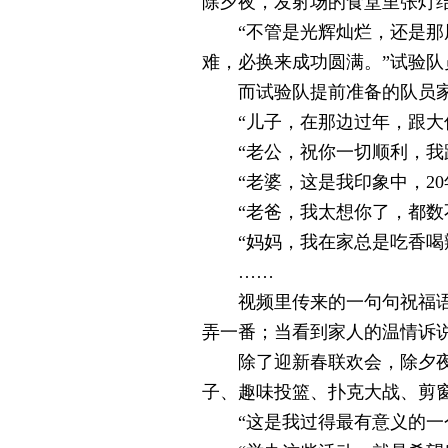
除夕夜，发射场的食堂里张灯
“不管是光辉灿烂，还是那凤
难，必换来成功圆满。”试验
而试验队提前准备的队员家
“儿子，在那边过年，跟大伙
“老公，祝你一切顺利，我跟
“老婆，这是我印象中，20
“老爸，我太想你了，都数不
“妈妈，我在家总是吃香喝辣
……
视频里传来的一句句祝福语、
弄一番；当看到家人的温情诉
除了迎新春联欢会，除夕夜，
子、趣味投篮、扑克大战、剪
“这是我过得最有意义的一个