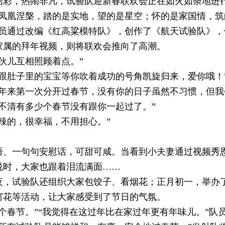
结彩，热闹非凡，试验队迎新春联欢会正在如火如荼地进
凰涅槃，踏的是实地，望的是星空；怀的是家国情，筑
队员通过改编《红高粱模特队》，创作了《航天试验队》
属的拜年视频，则将联欢会推向了高潮。
儿互相照顾着点。”
肚子里的宝宝等你吹着成功的号角凯旋归来，爱你哦！
年来第一次分开过春节，没有你的日子虽然不习惯，但我
清有多少个春节没有跟你一起过了。”
的，很幸福，不用担心。”
一句句安慰话，可甜可咸。当看到小夫妻通过视频秀恩
说时，大家也跟着泪流满面……
试验队还组织大家包饺子、看烟花；正月初一，举办了
窗花等活动，让大家感受到了节日的气氛。
春节。”“我觉得在这过年比在家过年更有年味儿。”队