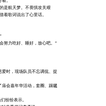
行着。
的是航天梦。不畏惧攻关艰
，借着歌词说出了心里话。
”
会努力吃好、睡好，放心吧。”
爱时，现场队员不忘调侃、捉
庙会嘉年华活动，套圈、踢毽
员们纷纷表示。