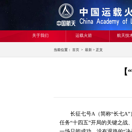
关于我们
运载火箭
航天技
当前位置：
首页
>
最新
> 正文
【
长征七号A（简称“长七A”
任务“十四五”开局的关键之
一场只能成功、没有退路的“决