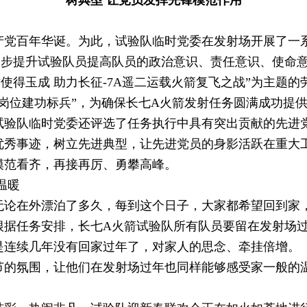
树典型 让党员发挥先锋模范作用
百年华诞。为此，试验队临时党委在发射场开展了一
提升试验队员提高队员的政治意识、责任意识、使命意
砺使得玉成 助力长征-7A遥二运载火箭复飞之战”为主题
“岗位建功标兵”，为确保长七A火箭发射任务圆满成功提
队临时党委还评选了任务执行中具有突出贡献的先进党
优秀事迹，树立先进典型，让先进党员的身影活跃在重大
模范看齐，再接再厉、勇攀高峰。
温暖
在外漂泊了多久，每到这个日子，大家都希望回到家，
根据任务安排，长七A火箭试验队所有队员要留在发射场
是连续几年没有回家过年了，对家人的思念、牵挂倍增。
氛围，让他们在发射场过年也同样能够感受家一般的温