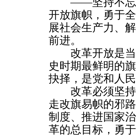
——坚持不忘初
开放旗帜，勇于全
展社会生产力、解
前进。
改革开放是当代
史时期最鲜明的旗
抉择，是党和人民
改革必须坚持正
走改旗易帜的邪路
制度、推进国家治
革的总目标，勇于