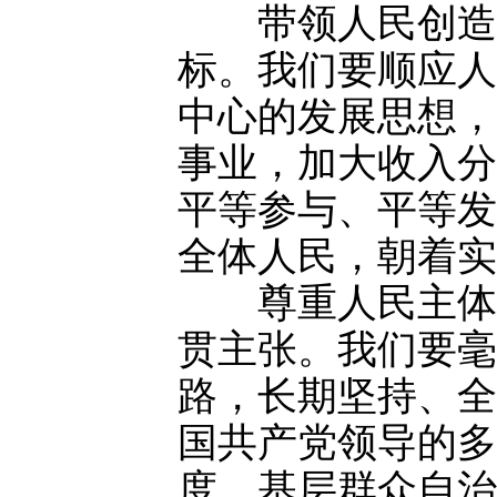
带领人民创造幸
标。我们要顺应人
中心的发展思想，
事业，加大收入分
平等参与、平等发
全体人民，朝着实
尊重人民主体地
贯主张。我们要毫
路，长期坚持、全
国共产党领导的多
度、基层群众自治