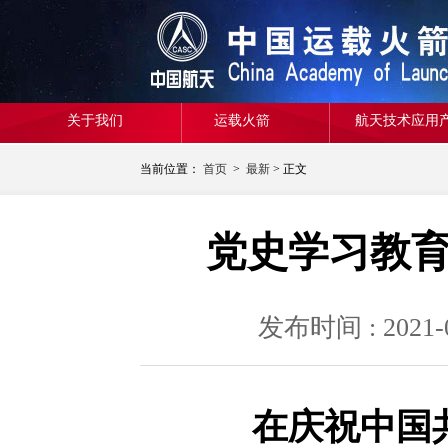
关于我们
运载火箭
航天技术应用
当前位置：
首页
>
最新
> 正文
党史学习教
发布时间 : 20
在庆祝中国