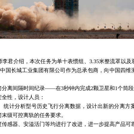
君介绍，本次任务为单十表惯组、3.35米整流罩以及
，由中国长城工业集团有限公司作为总承包商，向中国四
离间隔时间纪录——在3秒钟内完成2颗卫星和1个筒段
全性，设计人员：
统计分析型号历史飞行分离数据，设计出新的分离方案
箭末级可控离轨的任务要求。
感器、安溢活门等均进行了改进，进一步提高产品可