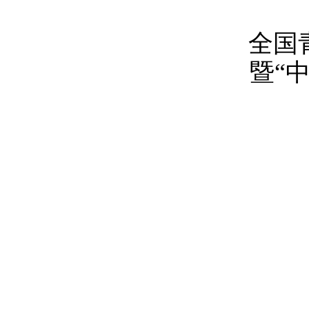
全国
暨“